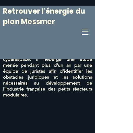
Retrouver l'énergie du
plan Messmer
Le 6 mars 1974, le Plan Messmer était
annoncé. Il était suivi
d'un programme de
construction de centrales nucléaires
particulièrement efficace.
Ce site web vise
à prolonger cet esprit du 6 mars dans le
cyberespace. Il héberge une étude
menée pendant plus d'un an par une
équipe de juristes afin d'identifier les
obstacles juridiques et les solutions
nécessaires au développement de
l'industrie française des petits réacteurs
modulaires.