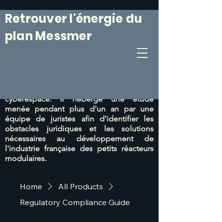
Retrouver l'énergie du
plan Messmer
Le 6 mars 1974, le Plan Messmer était
annoncé. Il était suivi
d'un programme de
construction de centrales nucléaires
particulièrement efficace.
Ce site web vise
à prolonger cet esprit du 6 mars dans le
cyberespace. Il héberge une étude
menée pendant plus d'un an par une
équipe de juristes afin d'identifier les
obstacles juridiques et les solutions
nécessaires au développement de
l'industrie française des petits réacteurs
modulaires.
Home
All Products
Regulatory Compliance Guide