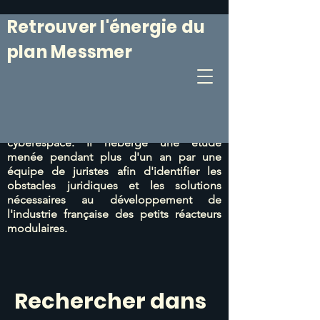
Retrouver l'énergie du
plan Messmer
Le 6 mars 1974, le Plan Messmer était
annoncé. Il était suivi
d'un programme de
construction de centrales nucléaires
particulièrement efficace.
Ce site web vise
à prolonger cet esprit du 6 mars dans le
cyberespace. Il héberge une étude
menée pendant plus d'un an par une
équipe de juristes afin d'identifier les
obstacles juridiques et les solutions
nécessaires au développement de
l'industrie française des petits réacteurs
modulaires.
Rechercher dans