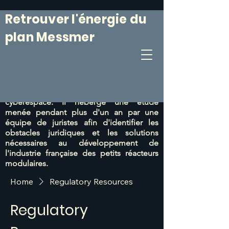
Retrouver l'énergie du
plan Messmer
Le 6 mars 1974, le Plan Messmer était
annoncé. Il était suivi
d'un programme de
construction de centrales nucléaires
particulièrement efficace.
Ce site web vise
à prolonger cet esprit du 6 mars dans le
cyberespace. Il héberge une étude
menée pendant plus d'un an par une
équipe de juristes afin d'identifier les
obstacles juridiques et les solutions
nécessaires au développement de
l'industrie française des petits réacteurs
modulaires.
Home
Regulatory Resources
Regulatory