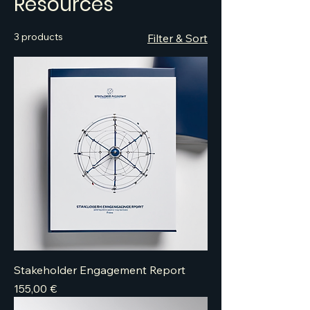
Resources
3 products
Filter & Sort
Stakeholder Engagement Report
Price
155,00 €