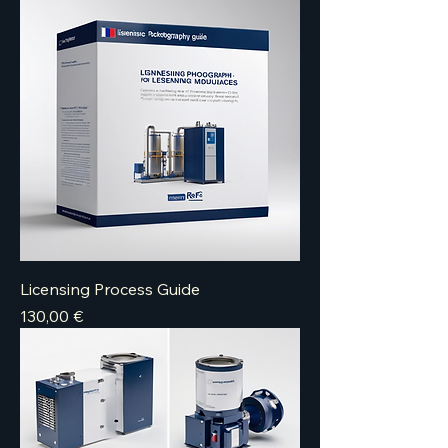
Licensing Process Guide
Price
130,00 €