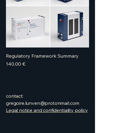
Regulatory Framework Summary
Price
140,00 €
contact:
gregoire.lunven@protonmail.com
Legal notice and confidentiality policy