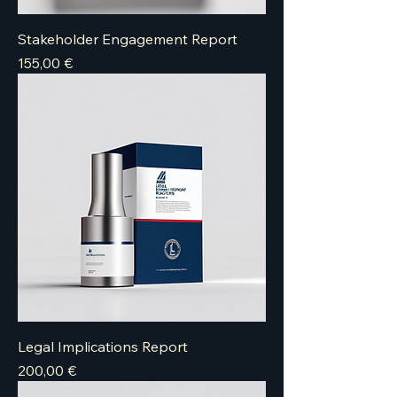
Stakeholder Engagement Report
Price
155,00 €
Legal Implications Report
Price
200,00 €