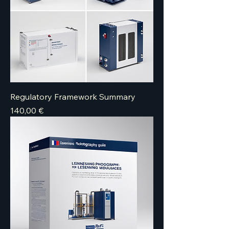
Regulatory Framework Summary
Price
140,00 €