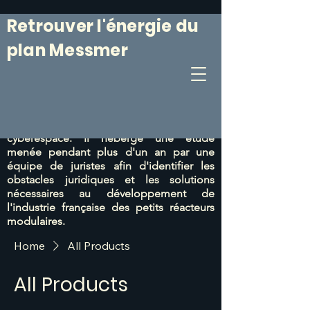
Retrouver l'énergie du
plan Messmer
Le 6 mars 1974, le Plan Messmer était
annoncé. Il était suivi
d'un programme de
construction de centrales nucléaires
particulièrement efficace.
Ce site web vise
à prolonger cet esprit du 6 mars dans le
cyberespace. Il héberge une étude
menée pendant plus d'un an par une
équipe de juristes afin d'identifier les
obstacles juridiques et les solutions
nécessaires au développement de
l'industrie française des petits réacteurs
modulaires.
Home
All Products
All Products