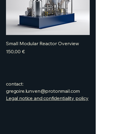
Small Modular Reactor Overview
Price
150,00 €
contact:
gregoire.lunven@protonmail.com
Legal notice and confidentiality policy