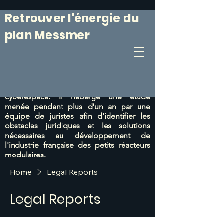
Retrouver l'énergie du
plan Messmer
Le 6 mars 1974, le Plan Messmer était
annoncé. Il était suivi
d'un programme de
construction de centrales nucléaires
particulièrement efficace.
Ce site web vise
à prolonger cet esprit du 6 mars dans le
cyberespace. Il héberge une étude
menée pendant plus d'un an par une
équipe de juristes afin d'identifier les
obstacles juridiques et les solutions
nécessaires au développement de
l'industrie française des petits réacteurs
modulaires.
Home
Legal Reports
Legal Reports