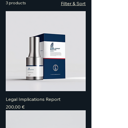
3 products
Filter & Sort
Legal Implications Report
Price
200,00 €